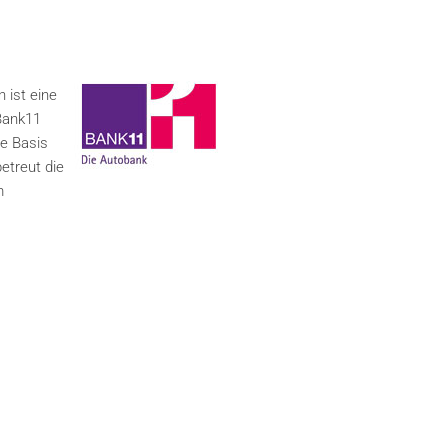
 ist eine
 Bank11
ie Basis
etreut die
m