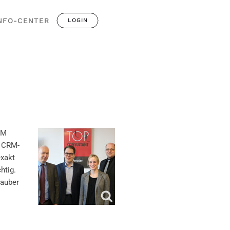
NFO-CENTER
LOGIN
RM
n CRM-
exakt
htig.
sauber