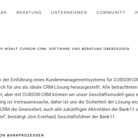
ARE
BERATUNG
UNTERNEHMEN
COMMUNITY
I
11 WÄHLT CURSOR-CRM: SOFTWARE UND BERATUNG ÜBERZEUGEN
bei der Einführung eines Kundenmanagementsystems für CURSOR-C
h für uns als ideale CRM-Lösung herausgestellt. Alle betrachtete
et, aber mit CURSOR-CRM können wir unser Geschäftsmodell ganz 
ng ist Vertrauenssache, daher ist uns die Sicherheit der Lösung wic
M die Gewissheit, auch alle zukünftigen Aktivitäten der Bank11 
en“, bestätigt Jörn Everhard, Geschäftsführer der Bank11.
VON BANKPROZESSEN