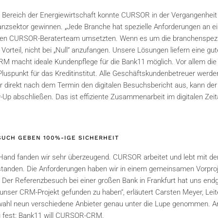
ereich der Energiewirtschaft konnte CURSOR in der Vergangenheit 
zsektor gewinnen. „Jede Branche hat spezielle Anforderungen an e
ierten CURSOR-Beraterteam umsetzten. Wenn es um die branchenspez
orteil, nicht bei „Null“ anzufangen. Unsere Lösungen liefern eine gut
 macht ideale Kundenpflege für die Bank11 möglich. Vor allem die
r Pluspunkt für das Kreditinstitut. Alle Geschäftskundenbetreuer werde
er direkt nach dem Termin den digitalen Besuchsbericht aus, kann der
-Up abschließen. Das ist effiziente Zusammenarbeit im digitalen Zei
UCH GEBEN 100%-IGE SICHERHEIT
Hand fanden wir sehr überzeugend. CURSOR arbeitet und lebt mit de
tanden. Die Anforderungen haben wir in einem gemeinsamen Vorproje
n. Der Referenzbesuch bei einer großen Bank in Frankfurt hat uns endg
 unser CRM-Projekt gefunden zu haben“, erläutert Carsten Meyer, Le
swahl neun verschiedene Anbieter genau unter die Lupe genommen. 
g fest: Bank11 will CURSOR-CRM.