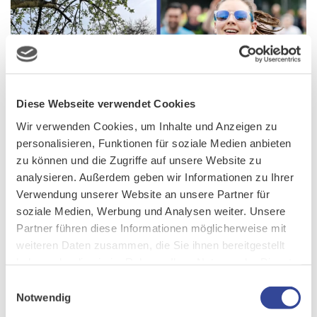
Diese Webseite verwendet Cookies
Wir verwenden Cookies, um Inhalte und Anzeigen zu
personalisieren, Funktionen für soziale Medien anbieten
zu können und die Zugriffe auf unsere Website zu
analysieren. Außerdem geben wir Informationen zu Ihrer
Verwendung unserer Website an unsere Partner für
Luisa verbringt gerne Zeit in der Natur
–
oder beim Sport, wie
soziale Medien, Werbung und Analysen weiter. Unsere
hier beim Gießener Firmenlauf
Partner führen diese Informationen möglicherweise mit
weiteren Daten zusammen, die Sie ihnen bereitgestellt
haben oder die sie im Rahmen Ihrer Nutzung der Dienste
gesammelt haben.
Welche drei Emojis beschreiben dich am besten?
Einwilligungsauswahl
Notwendig
🤸🏽‍♀️ 🌳 🍰