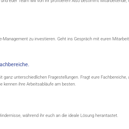
d euer Team will von ihr profitieren! Also bestimmt Mitarbeitende, 
ge-Management zu investieren. Geht ins Gespräch mit euren Mitarbei
achbereiche.
t ganz unterschiedlichen Fragestellungen. Fragt eure Fachbereiche, 
ie kennen ihre Arbeitsabläufe am besten.
 Hindernisse, während ihr euch an die ideale Lösung herantastet.