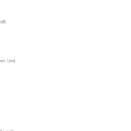
llt.
ten. Und