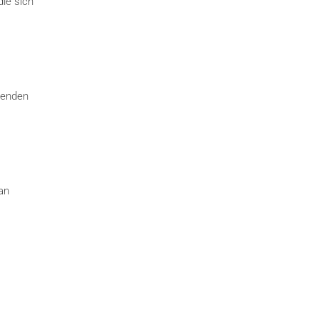
die sich
tenden
an