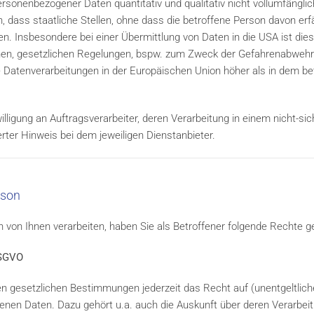
onenbezogener Daten quantitativ und qualitativ nicht vollumfängl
 dass staatliche Stellen, ohne dass die betroffene Person davon erfäh
. Insbesondere bei einer Übermittlung von Daten in die USA ist dies
en, gesetzlichen Regelungen, bspw. zum Zweck der Gefahrenabwehr.
ge Datenverarbeitungen in der Europäischen Union höher als in dem b
ligung an Auftragsverarbeiter, deren Verarbeitung in einem nicht-sich
erter Hinweis bei dem jeweiligen Dienstanbieter.
rson
on Ihnen verarbeiten, haben Sie als Betroffener folgende Rechte g
DSGVO
 gesetzlichen Bestimmungen jederzeit das Recht auf (unentgeltlich
nen Daten. Dazu gehört u.a. auch die Auskunft über deren Verarbei