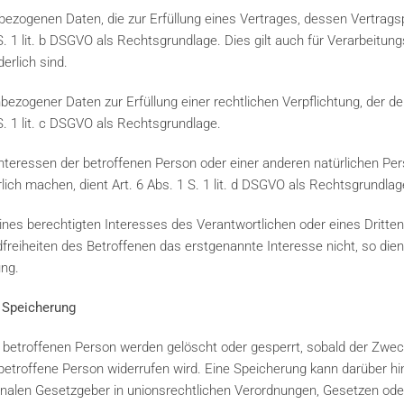
ezogenen Daten, die zur Erfüllung eines Vertrages, dessen Vertragspa
 1 S. 1 lit. b DSGVO als Rechtsgrundlage. Dies gilt auch für Verarbeitu
erlich sind.
ezogener Daten zur Erfüllung einer rechtlichen Verpflichtung, der der
1 S. 1 lit. c DSGVO als Rechtsgrundlage.
Interessen der betroffenen Person oder einer anderen natürlichen Pe
ch machen, dient Art. 6 Abs. 1 S. 1 lit. d DSGVO als Rechtsgrundlag
ines berechtigten Interesses des Verantwortlichen oder eines Dritten
reiheiten des Betroffenen das erstgenannte Interesse nicht, so dient 
ung.
 Speicherung
etroffenen Person werden gelöscht oder gesperrt, sobald der Zweck
ie betroffene Person widerrufen wird. Eine Speicherung kann darüber h
nalen Gesetzgeber in unionsrechtlichen Verordnungen, Gesetzen oder