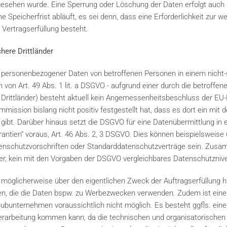
orgesehen wurde. Eine Sperrung oder Löschung der Daten erfolgt auch
peicherfrist abläuft, es sei denn, dass eine Erforderlichkeit zur w
 Vertragserfüllung besteht.
chere Drittländer
 personenbezogener Daten von betroffenen Personen in einem nicht-s
von Art. 49 Abs. 1 lit. a DSGVO - aufgrund einer durch die betroffene 
 Drittländer) besteht aktuell kein Angemessenheitsbeschluss der EU-K
mission bislang nicht positiv festgestellt hat, dass es dort ein mi
ibt. Darüber hinaus setzt die DSGVO für eine Datenübermittlung in ei
rantien“ voraus, Art. 46 Abs. 2, 3 DSGVO. Dies können beispielsweise
nschutzvorschriften oder Standarddatenschutzverträge sein. Zusa
der, kein mit den Vorgaben der DSGVO vergleichbares Datenschutzniv
öglicherweise über den eigentlichen Zweck der Auftragserfüllung h
en, die die Daten bspw. zu Werbezwecken verwenden. Zudem ist eine
unternehmen voraussichtlich nicht möglich. Es besteht ggfls. eine
nverarbeitung kommen kann, da die technischen und organisatorisc