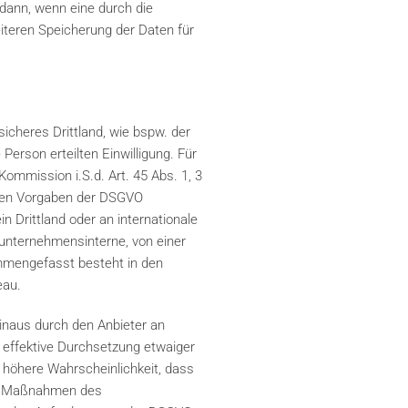
 dann, wenn eine durch die
eiteren Speicherung der Daten für
icheres Drittland, wie bspw. der
Person erteilten Einwilligung. Für
ommission i.S.d. Art. 45 Abs. 1, 3
t den Vorgaben der DSGVO
n Drittland oder an internationale
 unternehmensinterne, von einer
mmengefasst besteht in den
eau.
inaus durch den Anbieter an
 effektive Durchsetzung etwaiger
 höhere Wahrscheinlichkeit, dass
hen Maßnahmen des