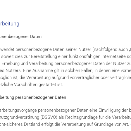
arbeitung
sonenbezogener Daten
rwendet personenbezogene Daten seiner Nutzer (nachfolgend auch „Be
 soweit dies zur Bereitstellung einer funktionsfähigen Internetseite s
Die Erhebung und Verarbeitung personenbezogener Daten der Nutzer z
es Nutzers. Eine Ausnahme gilt in solchen Fällen, in denen eine vorher
glich ist, die Verarbeitung aufgrund vorvertraglicher oder vertragli
zliche Vorschriften gestattet ist.
arbeitung personenbezogener Daten
rarbeitungsvorgänge personenbezogener Daten eine Einwilligung der be
nschutzgrundverordnung (DSGVO) als Rechtsgrundlage für die Verarbe
cht-sicheres Drittland erfolgt die Verarbeitung auf Grundlage von Art. 