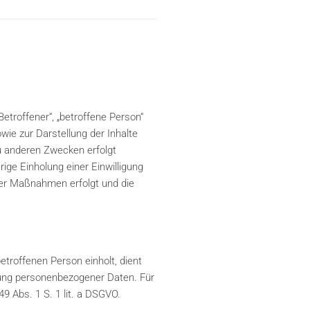
troffener“, „betroffene Person“
owie zur Darstellung der Inhalte
u anderen Zwecken erfolgt
ige Einholung einer Einwilligung
cher Maßnahmen erfolgt und die
troffenen Person einholt, dient
itung personenbezogener Daten. Für
49 Abs. 1 S. 1 lit. a DSGVO.