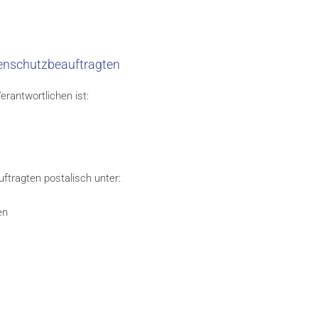
enschutzbeauftragten
rantwortlichen ist:
ftragten postalisch unter:
en