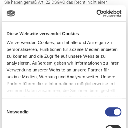
Sie haben gemäß Art. 22 DSGVO das Recht, nicht einer
ausschließlich auf einer automatisierten Verarbeitung –
einschließlich Profiling – beruhenden Entscheidung unterworfen
zu werden, die Ihnen gegenüber rechtliche Wirkung entfaltet
oder Sie in ähnlicher Weise erheblich beeinträchtigt. Dies gilt
Diese Webseite verwendet Cookies
nicht, wenn die Entscheidung (1) für den Abschluss oder die
Wir verwenden Cookies, um Inhalte und Anzeigen zu
Erfüllung eines Vertrags zwischen Ihnen und dem
personalisieren, Funktionen für soziale Medien anbieten
Verantwortlichen erforderlich ist, (2) aufgrund von
zu können und die Zugriffe auf unsere Website zu
Rechtsvorschriften der Union oder der Mitgliedstaaten, denen
analysieren. Außerdem geben wir Informationen zu Ihrer
der Verantwortliche unterliegt, zulässig ist und diese
Verwendung unserer Website an unsere Partner für
Rechtsvorschriften angemessene Maßnahmen zur Wahrung
soziale Medien, Werbung und Analysen weiter. Unsere
Ihrer Rechte und Freiheiten sowie Ihrer berechtigten Interessen
Partner führen diese Informationen möglicherweise mit
enthalten oder (3) mit Ihrer ausdrücklichen Einwilligung erfolgt.
weiteren Daten zusammen, die Sie ihnen bereitgestellt
Allerdings dürfen diese Entscheidungen nicht auf besonderen
haben oder die sie im Rahmen Ihrer Nutzung der Dienste
Kategorien personenbezogener Daten nach Art. 9 Abs. 1 DSGVO
gesammelt haben.
Einwilligungsauswahl
beruhen, sofern nicht Art. 9 Abs. 2 lit. a oder g gilt und
Notwendig
angemessene Maßnahmen zum Schutz der Rechte und
Freiheiten sowie Ihrer berechtigten Interessen getroffen