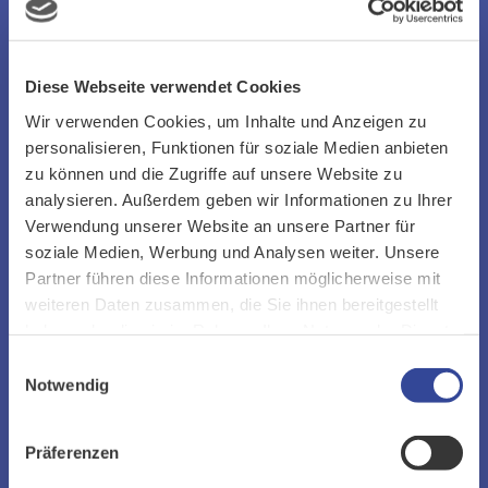
Prozesse und komplexe Produkte und
Dienstleistungen Unterstützung brauchen.
Diese Webseite verwendet Cookies
Mit über 25 Jahren Erfahrung im
Wir verwenden Cookies, um Inhalte und Anzeigen zu
personalisieren, Funktionen für soziale Medien anbieten
Kundenmanagement begleiten wir
zu können und die Zugriffe auf unsere Website zu
Digitalisierungsstrategien, unterstützen
analysieren. Außerdem geben wir Informationen zu Ihrer
Vertriebsprozesse und sichern vor allem
Verwendung unserer Website an unsere Partner für
soziale Medien, Werbung und Analysen weiter. Unsere
Kundenzufriedenheit. Dafür setzen wir auf
Partner führen diese Informationen möglicherweise mit
besonders geschulte, empathische und
weiteren Daten zusammen, die Sie ihnen bereitgestellt
haben oder die sie im Rahmen Ihrer Nutzung der Dienste
kundenorientierte Mitarbeiter, auch mit
gesammelt haben.
Einwilligungsauswahl
technischem Know-how.
Notwendig
Präferenzen
ZURÜCK ZUR ÜBERSICHT