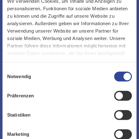
Wir verwenden Cookies, um Inhalte und Anzeigen zu
Entschlüsseln Sie die Kaufprozesse Ihrer
personalisieren, Funktionen für soziale Medien anbieten
Kunden. Mit der Transparenz von
zu können und die Zugriffe auf unsere Website zu
NUTBASER verstehen Sie, Ihre
analysieren. Außerdem geben wir Informationen zu Ihrer
Verwendung unserer Website an unsere Partner für
Verkaufschancen richtig zu steuern.
soziale Medien, Werbung und Analysen weiter. Unsere
Partner führen diese Informationen möglicherweise mit
Einfach
weiteren Daten zusammen, die Sie ihnen bereitgestellt
Weniger ist mehr! Alle Fakten auf einen
haben oder die sie im Rahmen Ihrer Nutzung der Dienste
gesammelt haben.
Blick und auf das Wesentliche reduziert!
Einwilligungsauswahl
Notwendig
Und deshalb vom Verkäufer akzeptiert!
Treffsicher
Präferenzen
NUTBASER definiert die acht Kriterien, die
Statistiken
als Parameter für eine Kaufentscheidung
wirklich wichtig sind. Die Überprüfung
Marketing
erfolgt anhand von „messbaren Fakten“