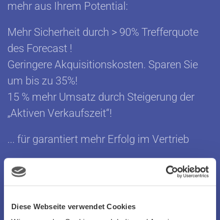
mehr aus Ihrem Potential:
Mehr Sicherheit durch > 90% Trefferquote
des Forecast !
Geringere Akquisitionskosten. Sparen Sie
um bis zu 35%!
15 % mehr Umsatz durch Steigerung der
„Aktiven Verkaufszeit“!
... für garantiert mehr Erfolg im Vertrieb
Mit der NUTBASER-Methodik machen Sie
die richtigen Schritte im Verkauf.
Effektiv
Diese Webseite verwendet Cookies