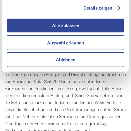
neue Anregungen und Tipps zur Optimierung ihrer täglichen
Arbeit erhalten möchten.
Details zeigen
Ihr Dozent
Alle zulassen
Jochen Reusch
​Fachbereichsleiter Portfolio-Management,
Auswahl erlauben
Energieversorgung Mittelrhein AG
Ablehnen
Jochen Reusch ist Fachbereichsleiter Portfolio-Management bei
der Energieversorgung Mittelrhein AG (evm) in Koblenz, dem
größten kommunalen Energie- und Dienstleistungsunternehmen
aus Rheinland-Pfalz. Seit 2004 ist er in verschiedenen
Funktionen und Positionen in der Energiewirtschaft tätig – vor
allem mit kommunalem Hintergrund. Seine Spezialgebiete sind
die Betreuung marktnaher Industriekunden und Weiterverteiler
sowie die Beschaffung und das Portfoliomanagement für Strom
und Gas. Neben zahlreichen Seminaren und Vorträgen zu den
Grundlagen der Energiewirtschaft leitet er regelmäßig
Workshops zur Energiebeschaffung und zum