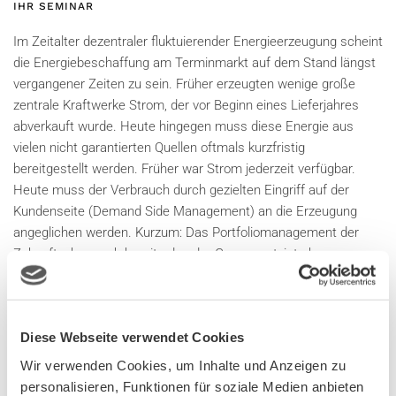
IHR SEMINAR
Im Zeitalter dezentraler fluktuierender Energieerzeugung scheint
die Energiebeschaffung am Terminmarkt auf dem Stand längst
vergangener Zeiten zu sein. Früher erzeugten wenige große
zentrale Kraftwerke Strom, der vor Beginn eines Lieferjahres
abverkauft wurde. Heute hingegen muss diese Energie aus
vielen nicht garantierten Quellen oftmals kurzfristig
bereitgestellt werden. Früher war Strom jederzeit verfügbar.
Heute muss der Verbrauch durch gezielten Eingriff auf der
Kundenseite (Demand Side Management) an die Erzeugung
angeglichen werden. Kurzum: Das Portfoliomanagement der
Zukunft, aber auch bereits das der Gegenwart, ist ohne
leistungsfähige IT-Systeme und zunehmende Digitalisierung
nicht denkbar.
Zudem steht man auch in der Energiebeschaffung und dem
Diese Webseite verwendet Cookies
Handel von Gas vor nicht minder weitreichenden Fragen.
Wir verwenden Cookies, um Inhalte und Anzeigen zu
Beispielsweise wie mit dem zur Neige gehenden L-Gas in der
personalisieren, Funktionen für soziale Medien anbieten