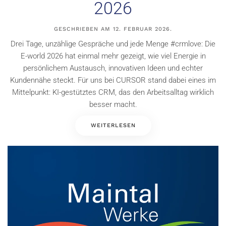
2026
GESCHRIEBEN AM
12. FEBRUAR 2026
.
Drei Tage, unzählige Gespräche und jede Menge #crmlove: Die
E-world 2026 hat einmal mehr gezeigt, wie viel Energie in
persönlichem Austausch, innovativen Ideen und echter
Kundennähe steckt. Für uns bei CURSOR stand dabei eines im
Mittelpunkt: KI-gestütztes CRM, das den Arbeitsalltag wirklich
besser macht.
WEITERLESEN