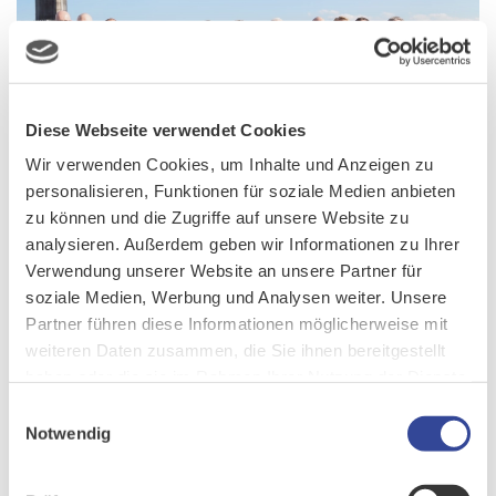
Diese Webseite verwendet Cookies
Wir verwenden Cookies, um Inhalte und Anzeigen zu
personalisieren, Funktionen für soziale Medien anbieten
zu können und die Zugriffe auf unsere Website zu
analysieren. Außerdem geben wir Informationen zu Ihrer
Neue Perspektiven über
Verwendung unserer Website an unsere Partner für
soziale Medien, Werbung und Analysen weiter. Unsere
den Dächern Frankfurts:
Partner führen diese Informationen möglicherweise mit
Erfolgreiche Premiere der
weiteren Daten zusammen, die Sie ihnen bereitgestellt
haben oder die sie im Rahmen Ihrer Nutzung der Dienste
CURSOR Leaders Lounge
gesammelt haben.
Einwilligungsauswahl
Notwendig
GESCHRIEBEN AM
13. MAI 2026
.
Strategischer Austausch, neue Perspektiven und viele gute