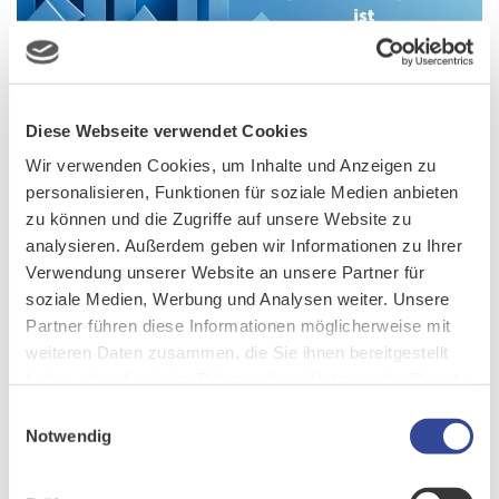
Diese Webseite verwendet Cookies
Wir verwenden Cookies, um Inhalte und Anzeigen zu
5 Gründe, warum ein CRM-
personalisieren, Funktionen für soziale Medien anbieten
zu können und die Zugriffe auf unsere Website zu
System unverzichtbar für
analysieren. Außerdem geben wir Informationen zu Ihrer
Verwendung unserer Website an unsere Partner für
ein erfolgreiches
soziale Medien, Werbung und Analysen weiter. Unsere
Partner führen diese Informationen möglicherweise mit
Angebotsmanagement ist
weiteren Daten zusammen, die Sie ihnen bereitgestellt
haben oder die sie im Rahmen Ihrer Nutzung der Dienste
gesammelt haben.
GESCHRIEBEN AM
17. OKTOBER 2024
.
Einwilligungsauswahl
Notwendig
In der heutigen Geschäftswelt, in der Kundenansprüche steigen
und der Wettbewerb immer härter wird, spielt das
Angebotsmanagement eine zentrale Rolle für den