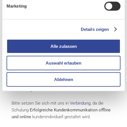
Marketing
Gemeinsam mit unserem Dozenten erarbeiten Sie alle
Erkenntnisse anhand von Originalbeispielen aus der
Kundenkommunikation von Energieversorgern. Film- und
Hörbeispiele sowie kreative Elemente vertiefen das Gelernte.
Details zeigen
Sie können alle Erkenntnisse unmittelbar in praktischen
Übungen selbst ausprobieren. Im Vorfeld des Seminars senden
Alle zulassen
Sie unserem Dozenten einen Text aus Ihrem Arbeitsalltag zu.
Zum Ende des Seminars bekommen Sie dann ein ausführliches
Auswahl erlauben
Feedback. Sie erhalten zudem leicht umsetzbare Schreibtipps,
wie Sie Ihre eigenen Texte im Tagesgeschäft erfolgreich
optimieren.
Ablehnen
Zur Anmeldung wählen Sie bitte Ihren Wunschtermin:
Bitte setzen Sie sich mit uns in
Verbindung
, da die
Schulung
Erfolgreiche Kundenkommunikation offline
und online
kundenindividuell gestaltet wird.