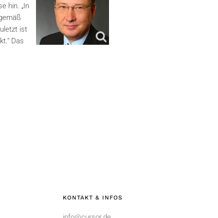
 hin. „In
gsgemäß
letzt ist
kt.“ Das
KONTAKT & INFOS
info@cursor.de