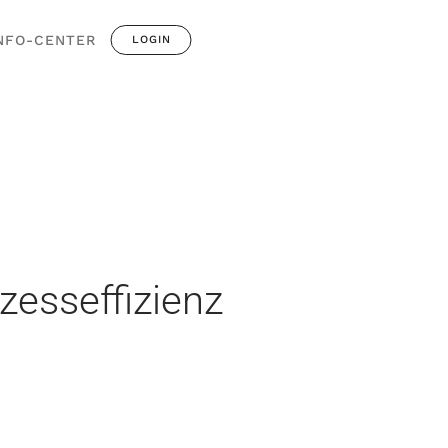
NFO-CENTER
LOGIN
zesseffizienz