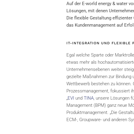
Auf der E-world energy & water vo
Lösungen, mit denen Unternehmen 
Die flexible Gestaltung effizien
das Kundenmanagement auf Erfolg
IT-INTEGRATION UND FLEXIBLE
Egal welche Sparte oder Marktrol
etwas mehr als hochautomatisierte
Unternehmensebenen weiter steige
gezielte Maßnahmen zur Bindung u
Wettbewerb bestehen zu können. C
Prozessmanagement, fokussiert ihr
„
EVI
und
TINA
, unsere Lösungen f
Management (BPM) ganz neue Mögli
Produktmanagement. „Die Gestaltun
ECM-, Groupware- und anderen Sys