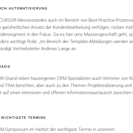
RCH AUTOMATISIERUNG
 CURSOR-Messestandes auch im Bereich von Best-Practice-Prozesse
 ganzheitlichen Ansatz der Kundenbearbeitung verfolgen, rücken in
undensegment in den Fokus. Da es hier ums Massengeschäft geht, spi
ders wichtige Rolle. „Im Bereich der Template-Abbildungen werden wi
ündigt Vertriebsleiter Andreas Lange an.
RAXIS
Stand neben hauseigenen CRM-Spezialisten auch Vertreter von Ref
nd TINA berichten, aber auch zu den Themen Projektrealisierung 
rt auf einen intensiven und offenen Informationsaustausch zwischen 
WICHTIGSTE TERMINE
RM-Symposium im Herbst der wichtigste Termin in unserem