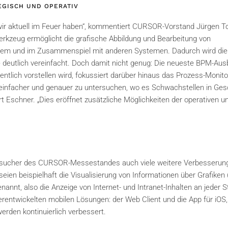
EGISCH UND OPERATIV
 wir aktuell im Feuer haben“, kommentiert CURSOR-Vorstand Jürgen T
rkzeug ermöglicht die grafische Abbildung und Bearbeitung von
m und im Zusammenspiel mit anderen Systemen. Dadurch wird die
deutlich vereinfacht. Doch damit nicht genug: Die neueste BPM-Aus
tlich vorstellen wird, fokussiert darüber hinaus das Prozess-Monito
 einfacher und genauer zu untersuchen, wo es Schwachstellen in Gesc
tert Eschner. „Dies eröffnet zusätzliche Möglichkeiten der operativen 
esucher des CURSOR-Messestandes auch viele weitere Verbesserunge
eien beispielhaft die Visualisierung von Informationen über Grafike
annt, also die Anzeige von Internet- und Intranet-Inhalten an jeder 
rentwickelten mobilen Lösungen: der Web Client und die App für iOS,
rden kontinuierlich verbessert.