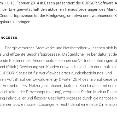
m 11.-13. Februar 2014 in Essen präsentiert die CURSOR Software AG
der Energiewirtschaft den aktuellen Herausforderungen des Markt
ter Geschäftsprozesse ist der Königsweg, um etwa dem wachsenden 
skurs zu bringen.
 PROZESSE
le – Energieversorger, Stadtwerke und Netzbetreiber wünschen sich 
 und effiziente Geschäftsprozesse. Maßgebliche Treiber dafür ist der
nde Kostendruck. Andererseits erkennen die Vertriebsabteilungen, 
nd (Rück-) Gewinnung von Kunden notwendig sind, um dauerhaft im
URSOR, Spezialist für workflowbasiertes Kundenbeziehungs- und
en Auftritt auf der E-world energy & water 2014 deshalb auf diese b
ür Vertriebs- bzw. Netzorganisationen, bieten in Kombination mit d
chkeiten der Prozessoptimierung“, verspricht Stefan-Markus Eschn
g individueller und flexibler Geschäftsprozesse durch die nahtlose
temen sowie mobilen Lösungen erreicht damit eine neue Dimension.