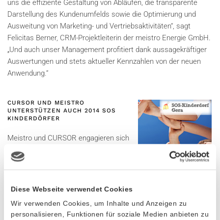
uns die effiziente Gestaltung von Abläufen, die transparente
Darstellung des Kundenumfelds sowie die Optimierung und
Ausweitung von Marketing- und Vertriebsaktivitäten“, sagt
Felicitas Berner, CRM-Projektleiterin der meistro Energie GmbH.
„Und auch unser Management profitiert dank aussagekräftiger
Auswertungen und stets aktueller Kennzahlen von der neuen
Anwendung.“
CURSOR UND MEISTRO
UNTERSTÜTZEN AUCH 2014 SOS
KINDERDÖRFER
Meistro und CURSOR engagieren sich
2014 zum zweiten Mal im Rahmen einer
Strompatenschaft gemeinsam für SOS
Kinderdörfer. Das Prinzip der
Strompatenschaft wurde von meistro ins Leben gerufen, um
Diese Webseite verwendet Cookies
soziale Einrichtungen finanziell zu unterstützen und mit
Wir verwenden Cookies, um Inhalte und Anzeigen zu
sauberem Strom zu versorgen. Durch die Strompatenschaft
personalisieren, Funktionen für soziale Medien anbieten zu