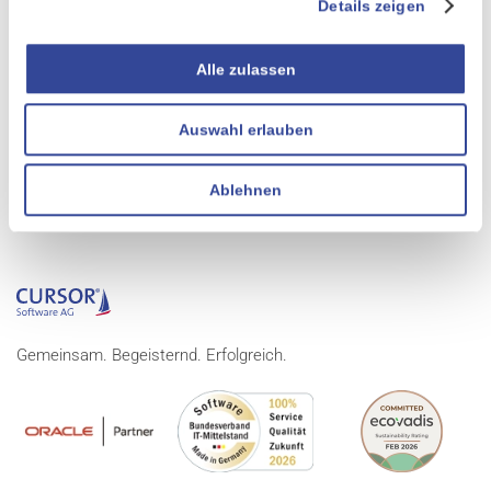
Details zeigen
WEITERE INFORMATIONEN:
Alle zulassen
-
Internetseiten der meistro Energie GmbH
-
Energie spenden: Die Strompatenschaft
Auswahl erlauben
-
EVI: Das CRM für Energie
Ablehnen
Gemeinsam. Begeisternd. Erfolgreich.