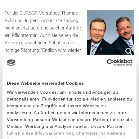
Für die CURSOR-Vorstände Thomas
Rühl und Jürgen Topp ist die Tagung
nicht zuletzt aufgrund solcher Auftritte
ein Pflichttermin. Auch sie sehen die
Reform als wichtigen Schritt in die
richtige Richtung: "Endlich wird wieder
Klartext geredet. Hoffentlich werden die
Ziele, Vorhaben und Aufgaben im Bereich der Energiepolitik auch
so umgesetzt, wie jetzt angekündigt."
Diese Webseite verwendet Cookies
Die von Bundesminister Sigmar Gabriel präsentierten Eckpunkte
Wir verwenden Cookies, um Inhalte und Anzeigen zu
für die Reform des EEG finden Sie in dieser PDF-Datei
personalisieren, Funktionen für soziale Medien anbieten zu
zusammengefasst:
können und die Zugriffe auf unsere Website zu
analysieren. Außerdem geben wir Informationen zu Ihrer
Eckpunkte für die Reform des EEG (
)
243.45 kB
Verwendung unserer Website an unsere Partner für soziale
Medien, Werbung und Analysen weiter. Unsere Partner
Weitere Informationen zur Handelsblatt Jahrestagung
führen diese Informationen möglicherweise mit weiteren
Energiewirtschaft:
http://www.handelsblatt-energie.de/