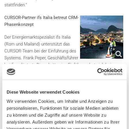
stattfinden.“
CURSOR-Partner ifs Italia betreut CRM-
Phasenkonzept
Der Energiemarktspezialist ifs Italia
(Rom und Mailand) unterstützt das
CURSOR-Team bei der Einführung des
Systems. Frank Peper, Geschäftsführer
bei ifs, erläutert: „Die schrittweise Einführung hat sich bei
solchen Projektvolumen bewährt. Damit vermeiden wir eine
übermäßige Belastung im Tagesgeschäft, was auch der
Benutzerakzeptanz zu Gute kommt.“
Diese Webseite verwendet Cookies
Von den vier Phasen wurden die ersten beiden bereits
Wir verwenden Cookies, um Inhalte und Anzeigen zu
erfolgreich abgeschlossen:
personalisieren, Funktionen für soziale Medien anbieten
zu können und die Zugriffe auf unsere Website zu
•
Phase 1, Produktivsetzung Mai 2013
analysieren. Außerdem geben wir Informationen zu Ihrer
Basisfunktionen in Marketing und Vertrieb für die
Verwendung unserer Website an unsere Partner für