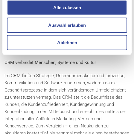
Über AIL: Höchstleistungen im Dienst des Kunden
Alle zulassen
Die Aziende Industriali di Lugano (AIL) SA ist der größte Strom-,
Gas- und Wasserversorger im Kanton Tessin. Eine
Auswahl erlauben
kontinuierliche Arbeit im Dienst des Kunden und das Bestreben,
die Unternehmensprodukte zu den besten technischen und
wirtschaftlichen Konditionen anzubieten, sind die Leitziele des
Ablehnen
Unternehmens.
CRM verbindet Menschen, Systeme und Kultur
Im CRM fließen Strategie, Unternehmenskultur und -prozesse,
Kommunikation und Software zusammen, wodurch es die
Geschäftsprozesse in dem sich verändernden Umfeld effizient
zu unterstützen vermag. Das CRM stellt die Bedürfnisse des
Kunden, die Kundenzufriedenheit, Kundengewinnung und
Kundenbindung in den Mittelpunkt und erreicht dies mittels der
Integration aller Abläufe in Marketing, Vertrieb und
Kundenservice. Zum Vergleich – einen Neukunden zu
akquirieren kostet fünf bis zehnmal mehr als einen bestehenden