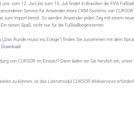
ns: vom 12. Juni bis zum 13. Juli findet in Brasilien die FIFA Fußball
s besonderen Service für Anwender eines CRM-Systems von CURSOR s
üche zum Import bereit. So werden Anwender jeden Tag mit einem neu
Ein riesen Spaß, nicht nur für die Fußballbegeisterten.
ung („Das Runde muss ins Eckige“) finden Sie zusammen mit dem Sprü
 Download
.
ng von CURSOR im Einsatz? Dann laden wir Sie herzlich ein, unser 
ielen zu können, ist das Lizenzmodul CURSOR Webservices erforderli