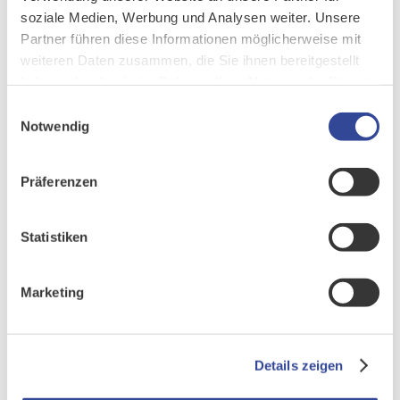
http://www.cursor.de/jobs-karriere
soziale Medien, Werbung und Analysen weiter. Unsere
Partner führen diese Informationen möglicherweise mit
weiteren Daten zusammen, die Sie ihnen bereitgestellt
haben oder die sie im Rahmen Ihrer Nutzung der Dienste
gesammelt haben.
Einwilligungsauswahl
Notwendig
Präferenzen
Gemeinsam. Begeisternd. Erfolgreich.
Statistiken
Marketing
PRODUKTE
Details zeigen
Übersicht
CURSOR-CRM