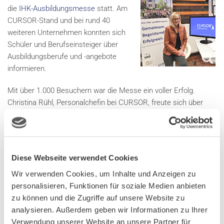
die
IHK-Ausbildungsmesse
statt. Am
CURSOR-Stand und bei rund 40
weiteren Unternehmen konnten sich
Schüler und Berufseinsteiger über
Ausbildungsberufe und -angebote
informieren.
Mit über 1.000 Besuchern war die Messe ein voller Erfolg.
Christina Rühl, Personalchefin bei CURSOR, freute sich über
das rege Interesse: "Ich habe viele Gespräche mit motivierten
jungen Menschen geführt. Die Messe war sehr gut organisiert
und bot sowohl Bewerbern als auch Unternehmen tolle
Möglichkeiten."
Diese Webseite verwendet Cookies
Ob
Ausbildung
,
Duales Studium
oder Praktika für
Schüler
und
Wir verwenden Cookies, um Inhalte und Anzeigen zu
Studierende
– als erfolgreiches IT-Unternehmen mit Sitz in
personalisieren, Funktionen für soziale Medien anbieten
Gießen bieten wir beste Perspektiven für Ihre Karriere.
zu können und die Zugriffe auf unsere Website zu
analysieren. Außerdem geben wir Informationen zu Ihrer
Ihre Karriere bei CURSOR – hier klicken und informieren:
Verwendung unserer Website an unsere Partner für