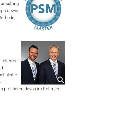
Consulting
Topp sowie
Methode,
ndteil der
nd
chsleiter
it:
den profitieren davon im Rahmen