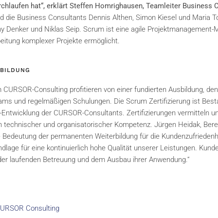
durchlaufen hat“, erklärt Steffen Homrighausen, Teamleiter Business 
sind die Business Consultants Dennis Althen, Simon Kiesel und Maria 
nny Denker und Niklas Seip. Scrum ist eine agile Projektmanagement-
rbeitung komplexer Projekte ermöglicht.
RBILDUNG
m CURSOR-Consulting profitieren von einer fundierten Ausbildung, den
s und regelmäßigen Schulungen. Die Scrum Zertifizierung ist Besta
 -Entwicklung der CURSOR-Consultants. Zertifizierungen vermitteln u
 technischer und organisatorischer Kompetenz. Jürgen Heidak, Berei
 Bedeutung der permanenten Weiterbildung für die Kundenzufriedenhe
undlage für eine kontinuierlich hohe Qualität unserer Leistungen. Kun
der laufenden Betreuung und dem Ausbau ihrer Anwendung.“
URSOR Consulting