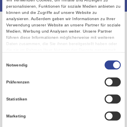
personalisieren, Funktionen für soziale Medien anbieten zu
können und die Zugriffe auf unsere Website zu
analysieren. Außerdem geben wir Informationen zu Ihrer
Verwendung unserer Website an unsere Partner für soziale
Sanktionslistenprüfungen mit
Medien, Werbung und Analysen weiter. Unsere Partner
wenigen Klicks
führen diese Informationen möglicherweise mit weiteren
Daten zusammen, die Sie ihnen bereitgestellt haben oder
die sie im Rahmen Ihrer Nutzung der Dienste gesammelt
Neu angelegte Geschäftspartnerdaten lassen sich im CRM
haben.
automatisiert mit definierten Sanktionslisten der SCHUFA
Einwilligungsauswahl
Compliance Services abgleichen. Die Ergebnisse werden im
Notwendig
CRM dokumentiert und können direkt an die zuständige
Compliance-Stelle in Ihrem Unternehmen delegiert werden –
Präferenzen
ohne die gewohnte Benutzeroberfläche verlassen zu müssen.
So sind Sie schon während des Onboardings auf der sicheren
Seite.
Statistiken
Handeln Sie stets compliant
Marketing