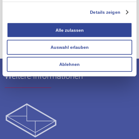
Definieren Sie konkrete Zeitintervalle oder Suchparameter, (z. B.
Details zeigen
Suchen nach allen Geschäftspartnern, zu denen eine aktive
Geschäftsbeziehung besteht, alle Interessenten mit einem
offenen Angebot, alle noch nie geprüften Datensätze, u.v.m.) um
Alle zulassen
bestehende CRM-Datensätze zu selektieren und einem
Compliance-Check zu unterziehen.
Auswahl erlauben
Ablehnen
Weitere Informationen