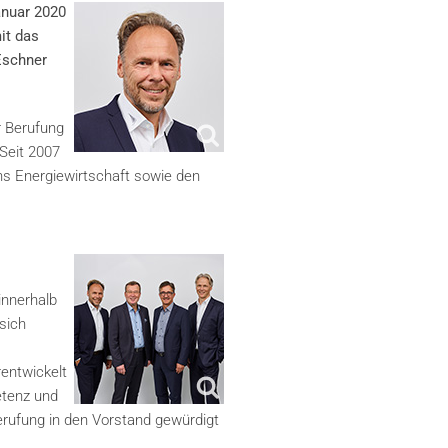
anuar 2020
it das
Eschner
r Berufung
Seit 2007
hs Energiewirtschaft sowie den
innerhalb
sich
rentwickelt
etenz und
erufung in den Vorstand gewürdigt