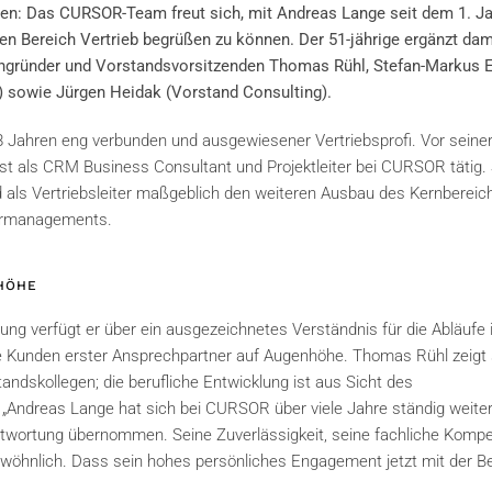
en: Das CURSOR-Team freut sich, mit Andreas Lange seit dem 1. J
en Bereich Vertrieb begrüßen zu können. Der 51-jährige ergänzt dam
gründer und Vorstandsvorsitzenden Thomas Rühl, Stefan-Markus 
) sowie Jürgen Heidak (Vorstand Consulting).
 Jahren eng verbunden und ausgewiesener Vertriebsprofi. Vor seine
t als CRM Business Consultant und Projektleiter bei CURSOR tätig. 
 als Vertriebsleiter maßgeblich den weiteren Ausbau des Kernbereic
nermanagements.
HÖHE
ung verfügt er über ein ausgezeichnetes Verständnis für die Abläufe 
le Kunden erster Ansprechpartner auf Augenhöhe. Thomas Rühl zeigt 
ndskollegen; die berufliche Entwicklung ist aus Sicht des
: „Andreas Lange hat sich bei CURSOR über viele Jahre ständig weite
wortung übernommen. Seine Zuverlässigkeit, seine fachliche Komp
wöhnlich. Dass sein hohes persönliches Engagement jetzt mit der B