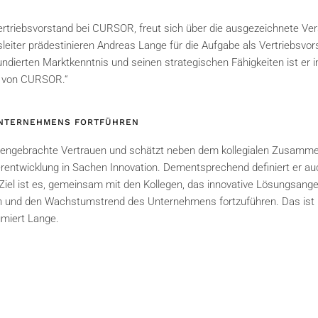
rtriebsvorstand bei CURSOR, freut sich über die ausgezeichnete Ver
sleiter prädestinieren Andreas Lange für die Aufgabe als Vertriebsvor
 fundierten Marktkenntnis und seinen strategischen Fähigkeiten ist er
ft von CURSOR.“
UNTERNEHMENS FORTFÜHREN
gengebrachte Vertrauen und schätzt neben dem kollegialen Zusamme
terentwicklung in Sachen Innovation. Dementsprechend definiert er au
„Ziel ist es, gemeinsam mit den Kollegen, das innovative Lösungsang
 und den Wachstumstrend des Unternehmens fortzuführen. Das ist 
ümiert Lange.