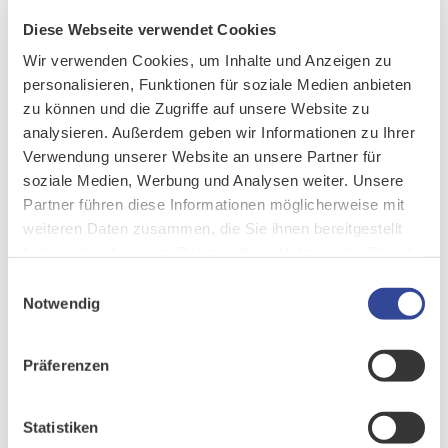
Diese Webseite verwendet Cookies
Wir verwenden Cookies, um Inhalte und Anzeigen zu
personalisieren, Funktionen für soziale Medien anbieten
zu können und die Zugriffe auf unsere Website zu
analysieren. Außerdem geben wir Informationen zu Ihrer
Verwendung unserer Website an unsere Partner für
soziale Medien, Werbung und Analysen weiter. Unsere
DIE BEIDEN CEOS VON DBCONCEPTS: PETER MACEK (LINKS) UND
KLAUS-MICHAEL HATZINGER
Partner führen diese Informationen möglicherweise mit
weiteren Daten zusammen, die Sie ihnen bereitgestellt
AUSBAUSTUFEN IN PLANUNG
haben oder die sie im Rahmen Ihrer Nutzung der Dienste
Der Testbetrieb ist für Oktober 2022 geplant. Zusätzliche
gesammelt haben.
Einwilligungsauswahl
Erweiterungen, wie die Anbindung der Marketing Automation-
Notwendig
Software Evalanche, sind ebenfalls für die Zukunft in Planung.
„Im Rahmen des Vorprojekts hat sich gezeigt, dass sich
Präferenzen
CURSOR und DBConcepts als Software- und Technologie-
Spezialisten hervorragend ergänzen. Dementsprechend freuen
wir uns außerordentlich auf die weitere Zusammenarbeit",
Statistiken
betont Thomas Schelhorn, Key Account Manager bei CURSOR.