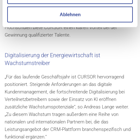
Thomas Rühl. Besonders erfreulich sei, dass sich diese Kultur
herumspricht und in Bewerber-Portalen sichtbar ist. Die
Ablehnen
intensive Zusammenarbeit mit den mittelhessischen
Hochschulen biete CURSOR einen klaren Vorteil bei der
Gewinnung qualifizierter Talente.
Digitalisierung der Energiewirtschaft ist
Wachstumstreiber
„Für das laufende Geschäftsjahr ist CURSOR hervorragend
positioniert. Steigende Anforderungen an das digitale
Kundenmanagement, die fortschreitende Digitalisierung bei
Verteilnetzbetreibern sowie der Einsatz von KI eröffnen
zusätzliche Wachstumspotenziale“, so Andreas Lange weiter.
„Zu diesem Wachstum tragen außerdem eine Reihe von
nationalen und internationalen Partnern bei, die das
Leistungsangebot der CRM-Plattform branchenspezifisch und
funktional ergänzen.“