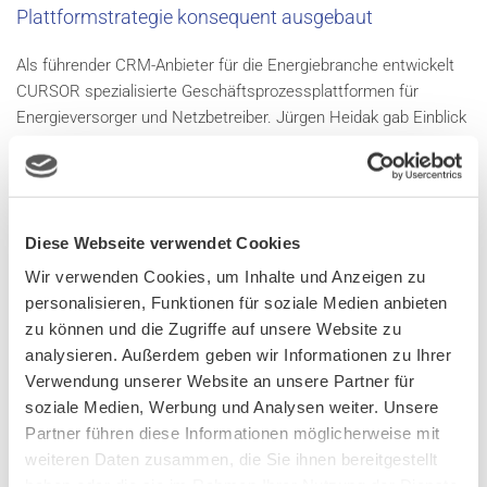
Plattformstrategie konsequent ausgebaut
Als führender CRM-Anbieter für die Energiebranche entwickelt
CURSOR spezialisierte Geschäftsprozessplattformen für
Energieversorger und Netzbetreiber. Jürgen Heidak gab Einblick
in die Unternehmensentwicklung und betonte die Bedeutung
dieser Strategie: „Mit EVI und TINA bieten wir zwei Plattformen,
die gezielt auf die Anforderungen der Branche ausgerichtet sind.
Ziel ist, Energieunternehmen mit digitalen Geschäftsprozessen
Diese Webseite verwendet Cookies
und intelligenten Technologien fit für die Zukunft zu machen –
und gleichzeitig die Menschen in den Mittelpunkt zu stellen.
Wir verwenden Cookies, um Inhalte und Anzeigen zu
Diesen Weg bauen wir konsequent aus.“
personalisieren, Funktionen für soziale Medien anbieten
zu können und die Zugriffe auf unsere Website zu
analysieren. Außerdem geben wir Informationen zu Ihrer
Verwendung unserer Website an unsere Partner für
soziale Medien, Werbung und Analysen weiter. Unsere
Partner führen diese Informationen möglicherweise mit
weiteren Daten zusammen, die Sie ihnen bereitgestellt
haben oder die sie im Rahmen Ihrer Nutzung der Dienste