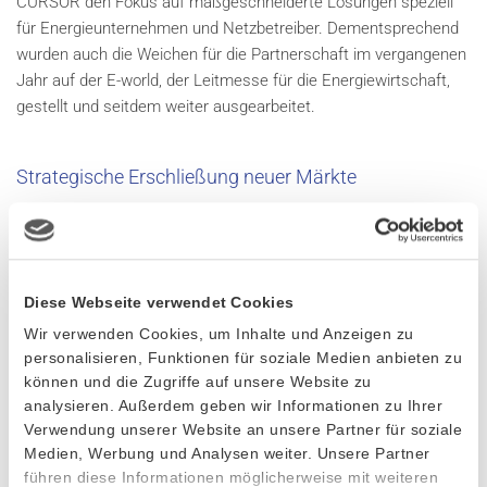
CURSOR den Fokus auf maßgeschneiderte Lösungen speziell
für Energieunternehmen und Netzbetreiber. Dementsprechend
wurden auch die Weichen für die Partnerschaft im vergangenen
Jahr auf der E-world, der Leitmesse für die Energiewirtschaft,
gestellt und seitdem weiter ausgearbeitet.
Strategische Erschließung neuer Märkte
Das polnische IT-Beratungsunternehmen VM.PL Software
House arbeitet mit mehr als 60 Kunden auf dem DACH-Markt
zusammen, verfügt über jahrelanges Know-how in der Software-
Entwicklung und ein fachkundiges Team aus deutschsprachigen
Diese Webseite verwendet Cookies
Software-Expert*innen. Durch die gebündelten Kompetenzen
Wir verwenden Cookies, um Inhalte und Anzeigen zu
versprechen sich beide Unternehmen eine noch stärkere
personalisieren, Funktionen für soziale Medien anbieten zu
Präsenz in den jeweiligen Kernmärkten und darüber hinaus.
können und die Zugriffe auf unsere Website zu
analysieren. Außerdem geben wir Informationen zu Ihrer
Verwendung unserer Website an unsere Partner für soziale
„Die Zusammenarbeit mit VM.PL Software House eröffnet uns
Medien, Werbung und Analysen weiter. Unsere Partner
nicht nur spannende, neue Perspektiven, sondern ebnet auch
führen diese Informationen möglicherweise mit weiteren
den Weg für eine langfristige Präsenz auf dem osteuropäischen