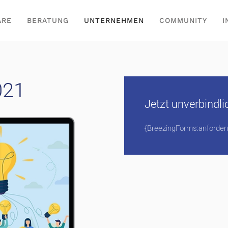
ARE
BERATUNG
UNTERNEHMEN
COMMUNITY
I
021
Jetzt unverbindli
{BreezingForms:anforder