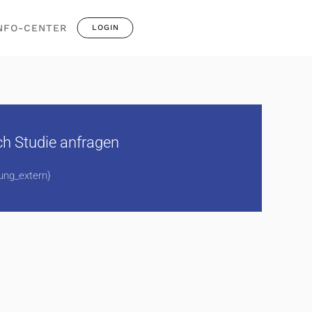
NFO-CENTER
LOGIN
ch Studie anfragen
ung_extern}