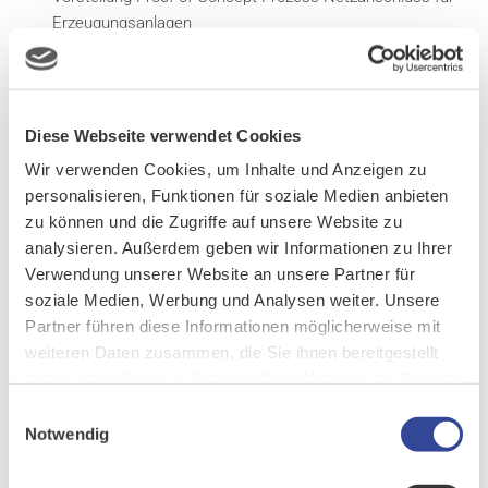
Erzeugungsanlagen
Verifikation und Aufnahme Änderungswünsche
Offener Austausch / Ideensammlung für zukünftige
Funktionalitäten
Zusammenfassung und Definition der weiteren
Diese Webseite verwendet Cookies
Vorgehensweise
Wir verwenden Cookies, um Inhalte und Anzeigen zu
personalisieren, Funktionen für soziale Medien anbieten
Teilnahmebedingungen
zu können und die Zugriffe auf unsere Website zu
analysieren. Außerdem geben wir Informationen zu Ihrer
Die Teilnahme an der Veranstaltung ist kostenfrei. Nach
Verwendung unserer Website an unsere Partner für
Eingang Ihrer Anmeldung erhalten Sie eine
soziale Medien, Werbung und Analysen weiter. Unsere
Teilnahmebestätigung. Es gelten die Teilnahmebedingungen für
Partner führen diese Informationen möglicherweise mit
Veranstaltungen der
weiteren Daten zusammen, die Sie ihnen bereitgestellt
CURSOR Software AG. (
www.cursor.de/impressum
)
haben oder die sie im Rahmen Ihrer Nutzung der Dienste
Wir freuen uns auf den Austausch!
gesammelt haben.
Einwilligungsauswahl
Notwendig