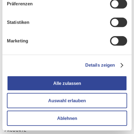
Jetzt anmelden
Präferenzen
{BreezingForms:anmeldung_innovationstag}
Statistiken
Marketing
Details zeigen
Alle zulassen
Gemeinsam. Begeisternd. Erfolgreich.
Auswahl erlauben
Ablehnen
PRODUKTE