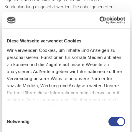
Kundenbindung eingesetzt werden. Die dabei generierten
Nutzerdaten werden mit Kundendaten aus der Energiesparte
verknüpft und ermöglichen eine gezielte Ansprache und
Kommunikation mit den Kunden.
Diese Webseite verwendet Cookies
Energieforen Leipzig GmbH
Wir verwenden Cookies, um Inhalte und Anzeigen zu
personalisieren, Funktionen für soziale Medien anbieten
Die Energieforen sind Deutschlands größtes unabhängiges
zu können und die Zugriffe auf unsere Website zu
Branchennetzwerk für Unternehmen aus der Energie- und
analysieren. Außerdem geben wir Informationen zu Ihrer
Versorgungswirtschaft. Am Messestand erhalten Sie u. a.
Verwendung unserer Website an unsere Partner für
interessante Einblicke in das gemeinsam entwickelte Modul zur
soziale Medien, Werbung und Analysen weiter. Unsere
Kundenwertanalyse und Kündigungsprävention. Relevante
Partner führen diese Informationen möglicherweise mit
Kennzahlen (wie z. B. Wechselwahrscheinlichkeiten) lassen sich
weiteren Daten zusammen, die Sie ihnen bereitgestellt
mithilfe des Moduls übersichtlich in EVI darstellen.
haben oder die sie im Rahmen Ihrer Nutzung der Dienste
gesammelt haben.
Einwilligungsauswahl
Notwendig
Ifs Italia S.R.L