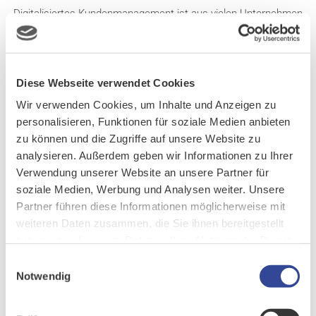
Digitalisiertes Kundenmanagement ist aus vielen Unternehmen
– gerade in der Energiewirtschaft – nicht mehr wegzudenken.
Dabei gehen die Funktionalitäten moderner CRM-Lösungen weit
über klassisches Kundenmanagement hinaus, sondern sind
auch unverzichtbar bei der Automatisierung von
Diese Webseite verwendet Cookies
Geschäftsprozessen. CURSOR-CRM und die
Wir verwenden Cookies, um Inhalte und Anzeigen zu
branchenspezifischen Ausprägungen EVI und TINA bieten seit
personalisieren, Funktionen für soziale Medien anbieten
vielen Jahren genau diese Funktionen. Hier sind vier Gründe, die
zu können und die Zugriffe auf unsere Website zu
zeigen, warum CURSOR mehr kann als Standard.
analysieren. Außerdem geben wir Informationen zu Ihrer
Verwendung unserer Website an unsere Partner für
WEITERLESEN
soziale Medien, Werbung und Analysen weiter. Unsere
Partner führen diese Informationen möglicherweise mit
weiteren Daten zusammen, die Sie ihnen bereitgestellt
haben oder die sie im Rahmen Ihrer Nutzung der Dienste
gesammelt haben.
Einwilligungsauswahl
Notwendig