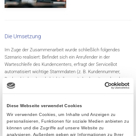
Die Umsetzung
Im Zuge der Zusammenarbeit wurde schließlich folgendes
Szenario realisiert: Befindet sich ein Anrufender in der
Warteschleife des Kundencenters, erfragt der ServiceBot
automatisiert wichtige Stammdaten (z. B. Kundennummer,
Bankverbindung) und gleicht diese mit den bereits vorhandenen
Informationen in EVI ab. Falls notwendig, erfragt der Bot beim
Anrufenden weitere relevante Daten, die noch nicht im CRM
hinterlegt sind – z. B. aktuelle Zählerstände – und stellt auf
Diese Webseite verwendet Cookies
diese Weise sicher, dass alle Felder für eine qualitativ
Wir verwenden Cookies, um Inhalte und Anzeigen zu
hochwertige Datenerfassung im System ausgefüllt sind. Die
personalisieren, Funktionen für soziale Medien anbieten zu
automatisierte Erfassung und Integration der abgefragten
können und die Zugriffe auf unsere Website zu
Daten in das EVI-Backend ermöglicht es somit,
analysieren. Außerdem geben wir Informationen zu Ihrer