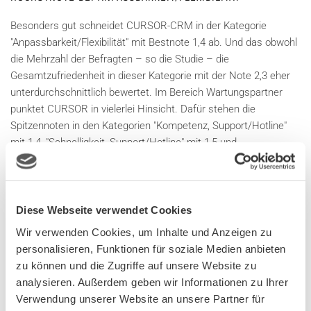
Besonders gut schneidet CURSOR-CRM in der Kategorie
"Anpassbarkeit/Flexibilität" mit Bestnote 1,4 ab. Und das obwohl
die Mehrzahl der Befragten – so die Studie – die
Gesamtzufriedenheit in dieser Kategorie mit der Note 2,3 eher
unterdurchschnittlich bewertet. Im Bereich Wartungspartner
punktet CURSOR in vielerlei Hinsicht. Dafür stehen die
Spitzennoten in den Kategorien "Kompetenz, Support/Hotline"
mit 1,4, "Schnelligkeit, Support/Hotline" mit 1,5 und
"Schulungs-/Informationsangebot" mit 1,7.
ANWENDER LEGEN AUGENMERK AUF DATENSCHUTZ –
Diese Webseite verwendet Cookies
KEINE DRITTLAND-PROBLEMATIK
Wir verwenden Cookies, um Inhalte und Anzeigen zu
Interessante Einblicke gibt die Studie auch hinsichtlich aktueller
personalisieren, Funktionen für soziale Medien anbieten
CRM-Trendthemen. Dabei zeigt sich, dass für die Befragten das
zu können und die Zugriffe auf unsere Website zu
Thema Datenschutz nach wie vor einen hohen Stellenwert
analysieren. Außerdem geben wir Informationen zu Ihrer
einnimmt. "Daten-/Informationssicherheit" sowie "Rechtliche
Verwendung unserer Website an unsere Partner für
Vorgaben/Compliance" wurden von 71 Prozent bzw. 61 Prozent