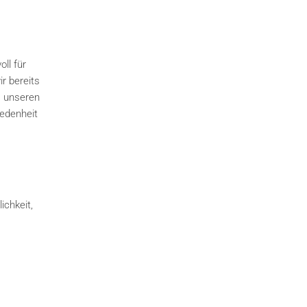
ll für
r bereits
, unseren
iedenheit
ichkeit,