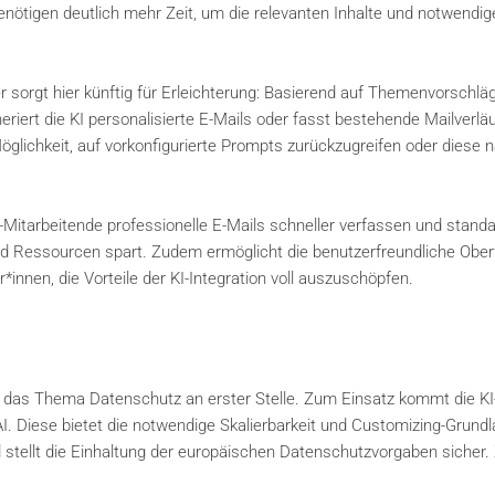
nötigen deutlich mehr Zeit, um die relevanten Inhalte und notwendi
 sorgt hier künftig für Erleichterung: Basierend auf Themenvorschlä
rt die KI personalisierte E-Mails oder fasst bestehende Mailverlä
glichkeit, auf vorkonfigurierte Prompts zurückzugreifen oder diese 
itarbeitende professionelle E-Mails schneller verfassen und standar
und Ressourcen spart. Zudem ermöglicht die benutzerfreundliche Ober
nen, die Vorteile der KI-Integration voll auszuschöpfen.
 das Thema Datenschutz an erster Stelle. Zum Einsatz kommt die KI
I. Diese bietet die notwendige Skalierbarkeit und Customizing-Grundl
tellt die Einhaltung der europäischen Datenschutzvorgaben sicher