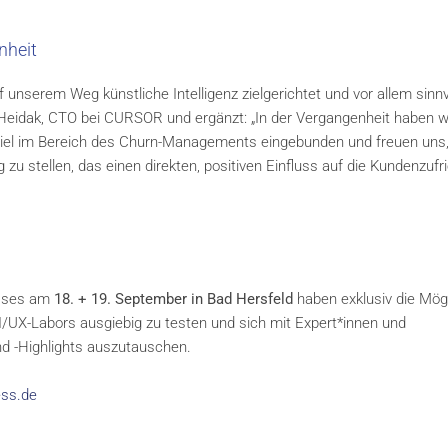
nheit
f unserem Weg künstliche Intelligenz zielgerichtet und vor allem sinnvo
idak, CTO bei CURSOR und ergänzt: „In der Vergangenheit haben wi
spiel im Bereich des Churn-Managements eingebunden und freuen uns
u stellen, das einen direkten, positiven Einfluss auf die Kundenzufr
sses am
18. + 19. September in Bad Hersfeld
haben exklusiv die Mögl
/UX-Labors ausgiebig zu testen und sich mit Expert*innen und
d -Highlights auszutauschen.
ss.de