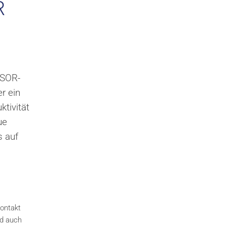
R
RSOR-
er ein
tivität
ue
s auf
kontakt
rd auch