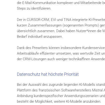
die E-Mail-Kommunikation komplexer und Mitarbeitende be
Steps zu identifizieren.
Der in CURSOR-CRM, EVI und TINA integrierte KI-Prewriter
kurzen Zusammenfassungen (sogenannten Prompts) generie
übersichtlich zusammen. Dabei haben Nutzer*innen die Mö
Bedarf individuell anzupassen.
Dank des Prewriters können insbesondere Kundenservice-M
Arbeitsabläufe effizienter umsetzen, was wertvolle Zeit 
der CRM-Lösungen auch weniger technikaffinen Anwender*in
Datenschutz hat höchste Priorität
Bei der Auswahl des zugrunde liegenden KI-Modells stand
Plattform des französischen Softwareherstellers Mistral A
Anbindung kundenspezifischer Anwendungsszenarien und s
besteht die Möglichkeit, weitere KI-Modelle anzubinden.