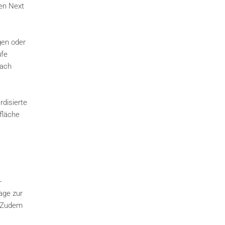
gen Next
gen oder
ufe
nach
disierte
fläche
-
age zur
. Zudem