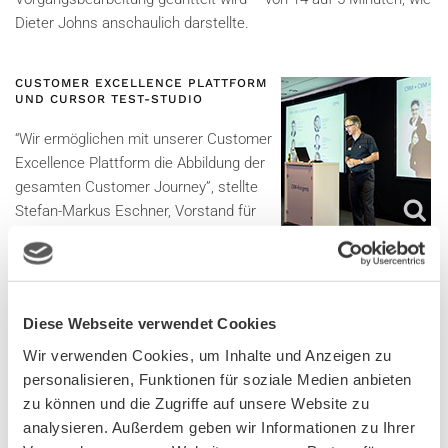
Dieter Johns anschaulich darstellte.
CUSTOMER EXCELLENCE PLATTFORM
UND CURSOR TEST-STUDIO
“Wir ermöglichen mit unserer Customer
Excellence Plattform die Abbildung der
gesamten Customer Journey”, stellte
Stefan-Markus Eschner, Vorstand für
Technik und Innovation, die Potenziale
der smarten Geschäftsprozessplattform vor.
“Wer von Ihnen testet gerne?”, fragte Teamleiter IT-Consulting
Diese Webseite verwendet Cookies
Jan Kornemann. Die verhaltenen Reaktionen des Publikums
unterstrichen den enormen Bedarf des CURSOR Test-Studios.
Wir verwenden Cookies, um Inhalte und Anzeigen zu
personalisieren, Funktionen für soziale Medien anbieten
Mehr zu diesen und weiteren spannenden CURSOR-
zu können und die Zugriffe auf unsere Website zu
Innovationen, beispielweise der CURSOR-Community, erfahren
analysieren. Außerdem geben wir Informationen zu Ihrer
Sie in den nächsten Wochen auf cursor.de