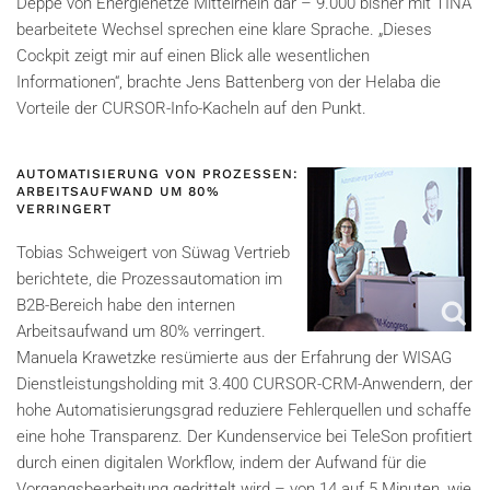
Deppe von Energienetze Mittelrhein dar – 9.000 bisher mit TINA
bearbeitete Wechsel sprechen eine klare Sprache. „Dieses
Cockpit zeigt mir auf einen Blick alle wesentlichen
Informationen“, brachte Jens Battenberg von der Helaba die
Vorteile der CURSOR-Info-Kacheln auf den Punkt.
AUTOMATISIERUNG VON PROZESSEN:
ARBEITSAUFWAND UM 80%
VERRINGERT
Tobias Schweigert von Süwag Vertrieb
berichtete, die Prozessautomation im
B2B-Bereich habe den internen
Arbeitsaufwand um 80% verringert.
Manuela Krawetzke resümierte aus der Erfahrung der WISAG
Dienstleistungsholding mit 3.400 CURSOR-CRM-Anwendern, der
hohe Automatisierungsgrad reduziere Fehlerquellen und schaffe
eine hohe Transparenz. Der Kundenservice bei TeleSon profitiert
durch einen digitalen Workflow, indem der Aufwand für die
Vorgangsbearbeitung gedrittelt wird – von 14 auf 5 Minuten, wie