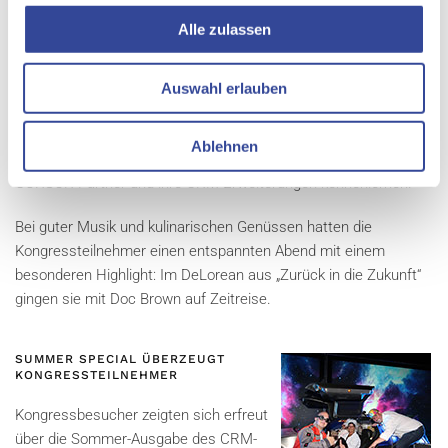
stand den Besuchern für einen
Alle zulassen
Rundgang offen. Dabei überzeugten vor
allem die hellen Räume, die moderne,
ergonomische Gestaltung sowie einige
Auswahl erlauben
Hingucker, wie der Billardtisch im
Besprechungsraum oder die einladende
Ablehnen
Green City Lounge Area. Hier konnten Interessenten auch einige
CURSOR-Partner und ihre CRM-Erweiterungen kennenlernen.
Bei guter Musik und kulinarischen Genüssen hatten die
Kongressteilnehmer einen entspannten Abend mit einem
besonderen Highlight: Im DeLorean aus „Zurück in die Zukunft“
gingen sie mit Doc Brown auf Zeitreise.
SUMMER SPECIAL ÜBERZEUGT
KONGRESSTEILNEHMER
Kongressbesucher zeigten sich erfreut
über die Sommer-Ausgabe des CRM-