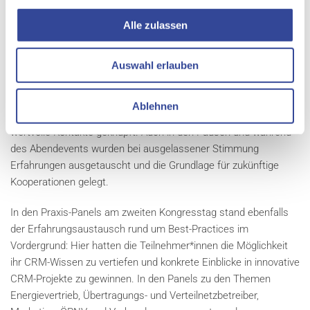
Alle zulassen
Praxis-Panels mit aktuellen Use-Cases
Interaktion, gute Gespräche und Networking sind essenzieller
Auswahl erlauben
Bestandteil jedes CRM-Kongresses. Anlaufstelle dafür war wie
immer der Marktplatz aus 18 Ausstellern. Dort wurden neueste
Ablehnen
IT-Technologien und CURSOR-Partnerlösungen vorgestellt und
wertvolle Kontakte geknüpft. Auch in den Pausen und während
des Abendevents wurden bei ausgelassener Stimmung
Erfahrungen ausgetauscht und die Grundlage für zukünftige
Kooperationen gelegt.
In den Praxis-Panels am zweiten Kongresstag stand ebenfalls
der Erfahrungsaustausch rund um Best-Practices im
Vordergrund: Hier hatten die Teilnehmer*innen die Möglichkeit
ihr CRM-Wissen zu vertiefen und konkrete Einblicke in innovative
CRM-Projekte zu gewinnen. In den Panels zu den Themen
Energievertrieb, Übertragungs- und Verteilnetzbetreiber,