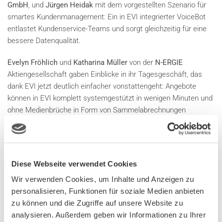
GmbH
, und
Jürgen Heidak
mit dem vorgestellten Szenario für
smartes Kundenmanagement: Ein in EVI integrierter VoiceBot
entlastet Kundenservice-Teams und sorgt gleichzeitig für eine
bessere Datenqualität.
Evelyn Fröhlich
und
Katharina Müller
von der
N-ERGIE
Aktiengesellschaft gaben Einblicke in ihr Tagesgeschäft, das
dank EVI jetzt deutlich einfacher vonstattengeht: Angebote
können in EVI komplett systemgestützt in wenigen Minuten und
ohne Medienbrüche in Form von Sammelabrechnungen
automatisiert bearbeitet werden. Die eingesparten Ressourcen
schlagen sich in beeindruckenden Zahlen nieder: „Rein auf das
aktuelle Lieferjahr 2023 bezogen konnten 1.150
Einzelabschlüsse auf 157 Sammelabrechnungen
Diese Webseite verwendet Cookies
zusammengefasst werden“, berichtete Evelyn Fröhlich.
Wir verwenden Cookies, um Inhalte und Anzeigen zu
Wie die CURSOR-Lösungen als Automatisierungstool fungieren,
personalisieren, Funktionen für soziale Medien anbieten
zeigte
Stephan Umbach
von der
SCHUFA Holding AG
in seiner
zu können und die Zugriffe auf unsere Website zu
Keynote. Der Partnermanager präsentierte die neue,
analysieren. Außerdem geben wir Informationen zu Ihrer