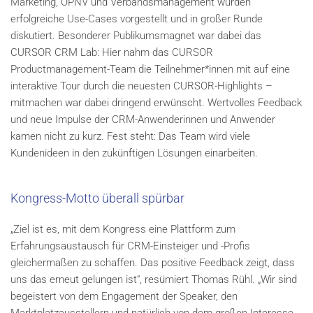
Marketing, ÖPNV und Verbandsmanagement wurden
erfolgreiche Use-Cases vorgestellt und in großer Runde
diskutiert. Besonderer Publikumsmagnet war dabei das
CURSOR CRM Lab: Hier nahm das CURSOR
Productmanagement-Team die Teilnehmer*innen mit auf eine
interaktive Tour durch die neuesten CURSOR-Highlights –
mitmachen war dabei dringend erwünscht. Wertvolles Feedback
und neue Impulse der CRM-Anwenderinnen und Anwender
kamen nicht zu kurz. Fest steht: Das Team wird viele
Kundenideen in den zukünftigen Lösungen einarbeiten.
Kongress-Motto überall spürbar
„Ziel ist es, mit dem Kongress eine Plattform zum
Erfahrungsaustausch für CRM-Einsteiger und -Profis
gleichermaßen zu schaffen. Das positive Feedback zeigt, dass
uns das erneut gelungen ist“, resümiert Thomas Rühl. „Wir sind
begeistert von dem Engagement der Speaker, den
Marktplatzausstellern und natürlich von dem großen Interesse