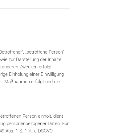
troffener“, „betroffene Person“
owie zur Darstellung der Inhalte
u anderen Zwecken erfolgt
ige Einholung einer Einwilligung
cher Maßnahmen erfolgt und die
troffenen Person einholt, dient
itung personenbezogener Daten. Für
49 Abs. 1 S. 1 lit. a DSGVO.