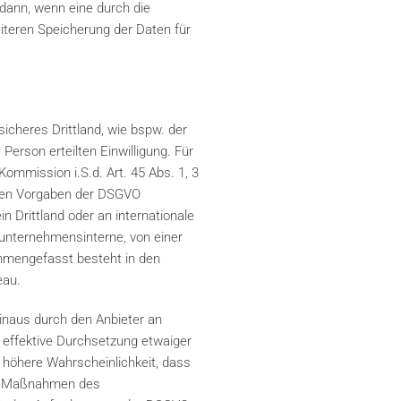
 dann, wenn eine durch die
eiteren Speicherung der Daten für
icheres Drittland, wie bspw. der
Person erteilten Einwilligung. Für
ommission i.S.d. Art. 45 Abs. 1, 3
t den Vorgaben der DSGVO
n Drittland oder an internationale
 unternehmensinterne, von einer
mmengefasst besteht in den
eau.
inaus durch den Anbieter an
 effektive Durchsetzung etwaiger
 höhere Wahrscheinlichkeit, dass
hen Maßnahmen des