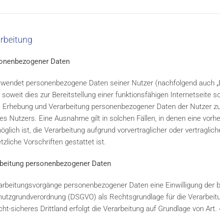
arbeitung
sonenbezogener Daten
rwendet personenbezogene Daten seiner Nutzer (nachfolgend auch „Be
 soweit dies zur Bereitstellung einer funktionsfähigen Internetseite s
Die Erhebung und Verarbeitung personenbezogener Daten der Nutzer z
es Nutzers. Eine Ausnahme gilt in solchen Fällen, in denen eine vorher
glich ist, die Verarbeitung aufgrund vorvertraglicher oder vertragli
zliche Vorschriften gestattet ist.
arbeitung personenbezogener Daten
rarbeitungsvorgänge personenbezogener Daten eine Einwilligung der be
nschutzgrundverordnung (DSGVO) als Rechtsgrundlage für die Verarbe
cht-sicheres Drittland erfolgt die Verarbeitung auf Grundlage von Art. 