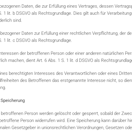
ezogenen Daten, die zur Erfüllung eines Vertrages, dessen Vertragspa
 1 S. 1 lit. b DSGVO als Rechtsgrundlage. Dies gilt auch für Verarbeitu
erlich sind.
ezogener Daten zur Erfüllung einer rechtlichen Verpflichtung, der der
1 S. 1 lit. c DSGVO als Rechtsgrundlage.
Interessen der betroffenen Person oder einer anderen natürlichen Pe
ch machen, dient Art. 6 Abs. 1 S. 1 lit. d DSGVO als Rechtsgrundlag
ines berechtigten Interesses des Verantwortlichen oder eines Dritten
reiheiten des Betroffenen das erstgenannte Interesse nicht, so dient 
ung.
 Speicherung
etroffenen Person werden gelöscht oder gesperrt, sobald der Zweck
ie betroffene Person widerrufen wird. Eine Speicherung kann darüber h
nalen Gesetzgeber in unionsrechtlichen Verordnungen, Gesetzen oder