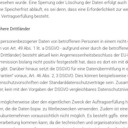
orgesehen wurde. Eine Sperrung oder Löschung der Daten erfolgt auch
peicherfrist abläuft, es sei denn, dass eine Erforderlichkeit zur w
 Vertragserfüllung besteht.
chere Drittländer
 personenbezogener Daten von betroffenen Personen in einem nicht-s
von Art. 49 Abs. 1 lit. a DSGVO - aufgrund einer durch die betroffene 
 Drittländer) besteht aktuell kein Angemessenheitsbeschluss der EU-K
mission bislang nicht positiv festgestellt hat, dass es dort ein mi
ibt. Darüber hinaus setzt die DSGVO für eine Datenübermittlung in ei
rantien“ voraus, Art. 46 Abs. 2, 3 DSGVO. Dies können beispielsweise
nschutzvorschriften oder Standarddatenschutzverträge sein. Zusa
der, kein mit den Vorgaben der DSGVO vergleichbares Datenschutzniv
öglicherweise über den eigentlichen Zweck der Auftragserfüllung h
en, die die Daten bspw. zu Werbezwecken verwenden. Zudem ist eine
unternehmen voraussichtlich nicht möglich. Es besteht ggfls. eine
nverarbeitung kommen kann, da die technischen und organisatorisc