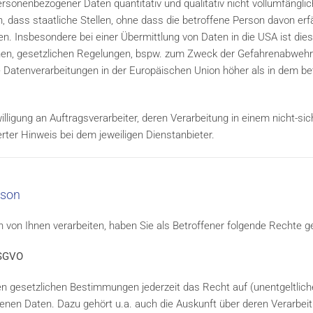
onenbezogener Daten quantitativ und qualitativ nicht vollumfängl
 dass staatliche Stellen, ohne dass die betroffene Person davon erfäh
. Insbesondere bei einer Übermittlung von Daten in die USA ist dies
en, gesetzlichen Regelungen, bspw. zum Zweck der Gefahrenabwehr.
ge Datenverarbeitungen in der Europäischen Union höher als in dem b
ligung an Auftragsverarbeiter, deren Verarbeitung in einem nicht-sich
erter Hinweis bei dem jeweiligen Dienstanbieter.
rson
on Ihnen verarbeiten, haben Sie als Betroffener folgende Rechte g
DSGVO
 gesetzlichen Bestimmungen jederzeit das Recht auf (unentgeltlich
nen Daten. Dazu gehört u.a. auch die Auskunft über deren Verarbei