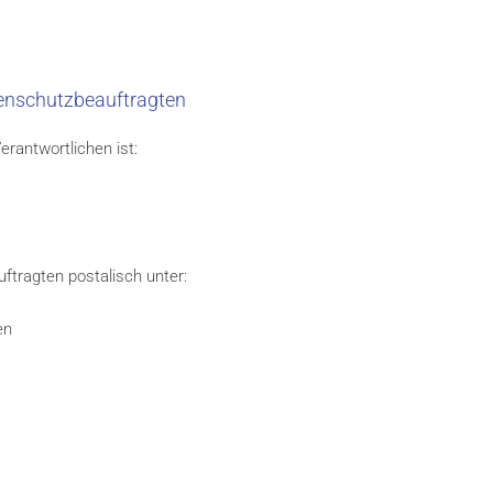
enschutzbeauftragten
rantwortlichen ist:
ftragten postalisch unter:
en