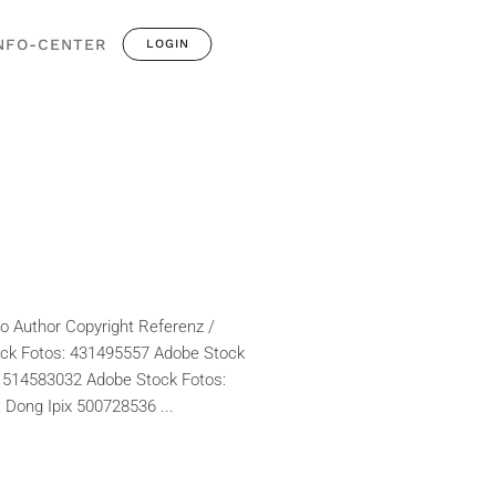
NFO-CENTER
LOGIN
o Author Copyright Referenz /
ock Fotos: 431495557 Adobe Stock
 514583032 Adobe Stock Fotos:
Dong Ipix 500728536 ...