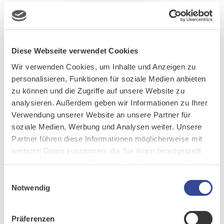
Datenschutzerklärung
(login.cursor.de)
Diese Webseite verwendet Cookies
Wir verwenden Cookies, um Inhalte und Anzeigen zu
Diese Datenschutzerklärung informiert Sie als Besucher unserer
personalisieren, Funktionen für soziale Medien anbieten
Website über Art, Umfang und Zweck der von uns erhobenen,
zu können und die Zugriffe auf unsere Website zu
genutzten und verarbeiteten personenbezogenen Daten. Ferner
analysieren. Außerdem geben wir Informationen zu Ihrer
werden Sie über die Ihnen zustehenden Rechte aufgeklärt. Den
Verwendung unserer Website an unsere Partner für
unterschiedlichen Geschäftsbereichen entsprechend, hat die
soziale Medien, Werbung und Analysen weiter. Unsere
CURSOR Software AG verschiedene Seiten im Internet
Partner führen diese Informationen möglicherweise mit
veröffentlicht. Die Internetseiten der CURSOR Software AG
weiteren Daten zusammen, die Sie ihnen bereitgestellt
unterscheiden sich in der Art der Inhalte und in der Art eventuell
haben oder die sie im Rahmen Ihrer Nutzung der Dienste
angebotener Dienste. Wir verwenden im Folgenden die Kurzform
gesammelt haben.
CURSOR für die CURSOR Software AG als verantwortliches
Einwilligungsauswahl
Notwendig
Unternehmen. Die Verwendung der Kurzform CURSOR ist keine
Verallgemeinerung dieser...
Präferenzen
WEITERLESEN