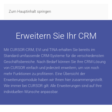
LOGIN
Zum Hauptinhalt springen
Erweitern Sie Ihr CRM
Mit CURSOR-CRM, EVI und TINA erhalten Sie bereits im
Standard umfassende CRM-Systeme für die verschiedensten
Geschäftsbereiche. Nach Bedarf können Sie Ihre CRM-Lösung
von CURSOR einfach und jederzeit erweitern, um von noch
mehr Funktionen zu profitieren. Eine Übersicht der
Erweiterungsmodule haben wir Ihnen hier zusammengestellt.
Wie immer bei CURSOR gilt: Alle Erweiterungen sind auf Ihre
individuellen Wünsche anpassbar.