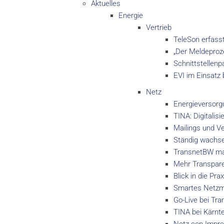
Aktuelles
Energie
Vertrieb
TeleSon erfass
„Der Meldeproz
Schnittstellenp
EVI im Einsatz 
Netz
Energieversorg
TINA: Digitali
Mailings und Ve
Ständig wachse
TransnetBW man
Mehr Transpare
Blick in die P
Smartes Netzma
Go-Live bei Tr
TINA bei Kärnt