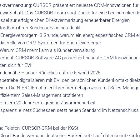
irektvermarktung: CURSOR präsentiert neueste CRM-Innovationen für 
giewirtschaft: Das CURSOR-Team sagt Danke für eine beeindruckende
sel zur erfolgreichen Direktvermarktung erneuerbarer Energien
Nordhorn ihren Kundenservice neu denkt
 Energieversorgern: 3 Gründe, warum ein energiespezifisches CRM en
die Rolle von CRM-Systemen für Energieversorger
e: Warum CRM mehr kann als Kundenverwaltung
ment: CURSOR Software AG präsentiert neueste CRM-Innovationen 
en sich für EVI
undennähe – unser Rückblick auf die E-world 2026
etriebe digitalisieren mit EVI den persönlichen Kundenkontakt direk
lgreich: Die N-ERGIE optimiert ihren Vertriebsprozess mit Sales-Manag
ffizientem Sales-Management profitieren
 feiern 20 Jahre erfolgreiche Zusammenarbeit
sparenz: e‑netz Südhessen setzt neuen Standard im Netzanschluss
und Telefon: CURSOR-CRM bei der KGSt
oud: Bundesverband deutscher Banken setzt auf datenschutzkon