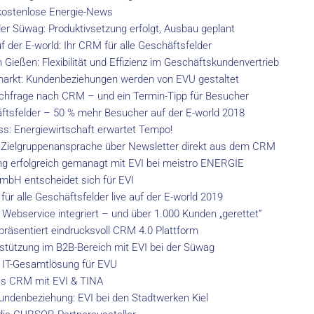
ostenlose Energie-News
er Süwag: Produktivsetzung erfolgt, Ausbau geplant
 der E-world: Ihr CRM für alle Geschäftsfelder
 Gießen: Flexibilität und Effizienz im Geschäftskundenvertrieb
markt: Kundenbeziehungen werden von EVU gestaltet
chfrage nach CRM – und ein Termin-Tipp für Besucher
äftsfelder – 50 % mehr Besucher auf der E-world 2018
: Energiewirtschaft erwartet Tempo!
Zielgruppenansprache über Newsletter direkt aus dem CRM
ng erfolgreich gemanagt mit EVI bei meistro ENERGIE
bH entscheidet sich für EVI
für alle Geschäftsfelder live auf der E-world 2019
Webservice integriert – und über 1.000 Kunden „gerettet“
räsentiert eindrucksvoll CRM 4.0 Plattform
rstützung im B2B-Bereich mit EVI bei der Süwag
t IT-Gesamtlösung für EVU
tes CRM mit EVI & TINA
Kundenbeziehung: EVI bei den Stadtwerken Kiel