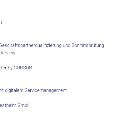
0
eschäftspartnerqualifizierung und Bonitätsprüfung
nterview
etter by CURSOR
 mit digitalem Servicemanagement
nwestheim GmbH