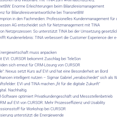
ssionen und Webinare: mit TINA zum #Klimaschutznetz
netBW: Enorme Erleichterungen beim Bilanzkreismanagement
nz für Bilanzkreisverantwortliche bei TransnetBW
prion in den Fachmedien: Professionelles Kundenmanagement für 
hessen AG entscheidet sich für Netzmanagement mit TINA
g von Netzprozessen: So unterstützt TINA bei der Umsetzung gesetzli
 trifft Kundenerlebnis: TINA verbessert die Customer Experience der
nergiewirtschaft muss anpacken
mit EVI: CURSOR bekommt Zuschlag bei TeleSon
heiden sich erneut für CRM-Lösung von CURSOR
le“: Nexus setzt Kurs auf EVI und hat eine Besonderheit an Bord
Chancen intelligent nutzen – Sigmar Gabriel „verabschiedet“ sich als 
tsfelder: EVI und TINA machen „fit für die digitale Zukunft“
ital. Nachhaltig.
Software optimiert Privatkundengeschäft und Messstellenbetrieb
M auf EVI von CURSOR: Mehr Prozesseffizienz und Usability
kussionsstoff für Workshop bei CURSOR
sierung unterstützt die Energiewende