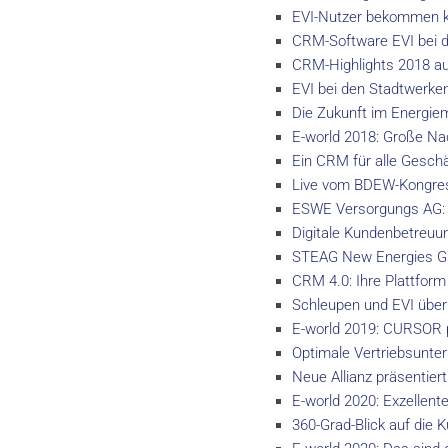
EVI-Nutzer bekommen k
CRM-Software EVI bei d
CRM-Highlights 2018 auf
EVI bei den Stadtwerken
Die Zukunft im Energie
E-world 2018: Große Na
Ein CRM für alle Gesch
Live vom BDEW-Kongress
ESWE Versorgungs AG: 
Digitale Kundenbetreuu
STEAG New Energies Gm
CRM 4.0: Ihre Plattform 
Schleupen und EVI über 
E-world 2019: CURSOR p
Optimale Vertriebsunte
Neue Allianz präsentier
E-world 2020: Exzellen
360-Grad-Blick auf die 