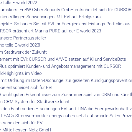
e tolle E-world 2022
umskurs: EnBW Cyber Security GmbH entscheidet sich für CURSO
rken Villingen-Schwenningen: Mit EVI auf Erfolgskurs
jekte: So bauen Sie mit EVI Ihr Energiedienstleistungs-Portfolio aus
SOR präsentiert Marina PURE auf der E-world 2023
unsere Partneraussteller
e tolle E-world 2023!
um Stadtwerk der Zukunft
ent mit EVI: CURSOR und A/V/E setzen auf KI und ServiceBots
 Plus optimiert Kunden- und Angebotsmanagement mit CURSOR
ld-Highlights im Video
mit Ordnung im Daten-Dschungel zur gezielten Kündigungspräventio
e entscheidet sich für EVI
wichtigsten Erkenntnisse zum Zusammenspiel von CRM und künstlic
in CRM-System für Stadtwerke lohnt
 in den Fachmedien – so bringen EVI und TINA die Energiewirtschaft 
z: LEAGs Stromvermarkter energy cubes setzt auf smarte Sales-Proz
ntscheiden sich für EVI
er Mittelhessen Netz GmbH