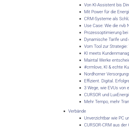
Von KI-Assistent bis D
Mit Power für die Ener
CRM-Systeme als Schlüs
Use Case: Wie die nvb 
Prozessoptimierung bei
Dynamische Tarife und 
Vom Tool zur Strategi
KI meets Kundenmanage
Maintal Werke entscheid
#crmlove, KI & echte K
Nordhorner Versorgungsb
Effizient. Digital. Erfo
3 Wege, wie EVUs von e
CURSOR und LuxEnergie
Mehr Tempo, mehr Tran
Verbände
Unverzichtbar wie PC 
CURSOR-CRM aus der Cl