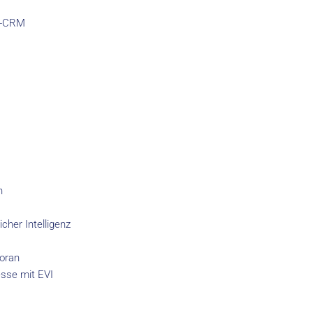
R-CRM
n
her Intelligenz
voran
esse mit EVI