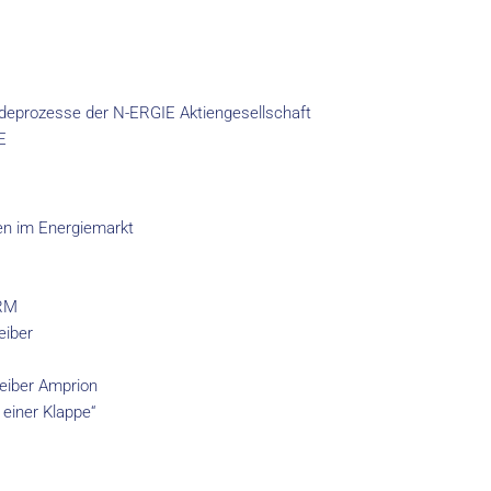
ldeprozesse der N-ERGIE Aktiengesellschaft
E
en im Energiemarkt
CRM
eiber
reiber Amprion
einer Klappe“