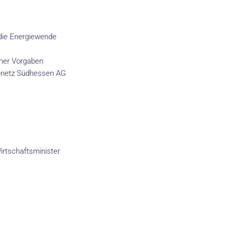
die Energiewende
cher Vorgaben
 e-netz Südhessen AG
Wirtschaftsminister