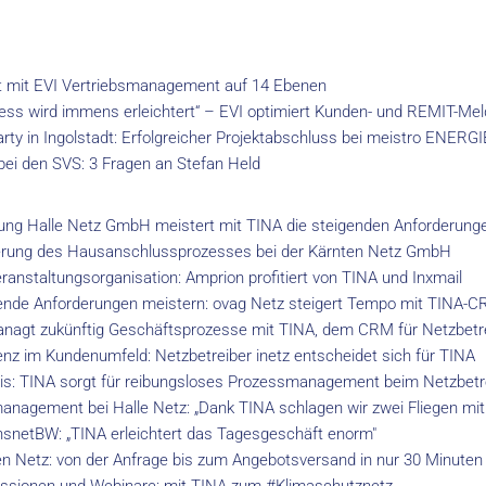
t mit EVI Vertriebsmanagement auf 14 Ebenen
ess wird immens erleichtert“ – EVI optimiert Kunden- und REMIT-Me
arty in Ingolstadt: Erfolgreicher Projektabschluss bei meistro ENERGI
bei den SVS: 3 Fragen an Stefan Held
ung Halle Netz GmbH meistert mit TINA die steigenden Anforderung
sierung des Hausanschlussprozesses bei der Kärnten Netz GmbH
ranstaltungsorganisation: Amprion profitiert von TINA und Inxmail
nde Anforderungen meistern: ovag Netz steigert Tempo mit TINA-
agt zukünftig Geschäftsprozesse mit TINA, dem CRM für Netzbetr
nz im Kundenumfeld: Netzbetreiber inetz entscheidet sich für TINA
raxis: TINA sorgt für reibungsloses Prozessmanagement beim Netzbet
nagement bei Halle Netz: „Dank TINA schlagen wir zwei Fliegen mit 
ansnetBW: „TINA erleichtert das Tagesgeschäft enorm"
en Netz: von der Anfrage bis zum Angebotsversand in nur 30 Minuten