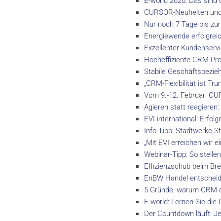
E-world 2020: Das sind
CURSOR-Neuheiten und D
Nur noch 7 Tage bis zur
Energiewende erfolgrei
Exzellenter Kundenservi
Hocheffiziente CRM-Proz
Stabile Geschäftsbezie
„CRM-Flexibilität ist 
Vom 9.-12. Februar: CUR
Agieren statt reagier
EVI international: Erfol
Info-Tipp: Stadtwerke-St
„Mit EVI erreichen wir
Webinar-Tipp: So stellen
Effizienzschub beim Br
EnBW Handel entscheid
5 Gründe, warum CRM di
E-world: Lernen Sie di
Der Countdown läuft: Je