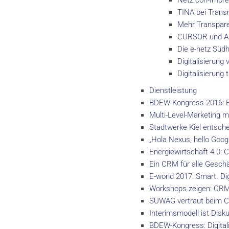
Netz.con-Impre
TINA bei Trans
Mehr Transpare
CURSOR und Am
Die e-netz Süd
Digitalisierun
Digitalisierung
Dienstleistung
BDEW-Kongress 2016: E
Multi-Level-Marketing 
Stadtwerke Kiel entsc
„Hola Nexus, hello Goog
Energiewirtschaft 4.0: 
Ein CRM für alle Geschäf
E-world 2017: Smart. Dig
Workshops zeigen: CRM-
SÜWAG vertraut beim CR
Interimsmodell ist Dis
BDEW-Kongress: Digitali