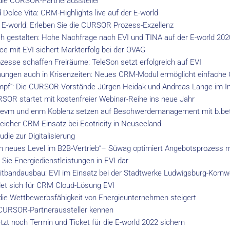
 die CURSOR-Partneraussteller
olce Vita: CRM-Highlights live auf der E-world
 E-world: Erleben Sie die CURSOR Prozess-Exzellenz
ch gestalten: Hohe Nachfrage nach EVI und TINA auf der E-world 202
ce mit EVI sichert Markterfolg bei der OVAG
esse schaffen Freiräume: TeleSon setzt erfolgreich auf EVI
hungen auch in Krisenzeiten: Neues CRM-Modul ermöglicht einfache G
Trumpf“: Die CURSOR-Vorstände Jürgen Heidak und Andreas Lange im I
SOR startet mit kostenfreier Webinar-Reihe ins neue Jahr
en: evm und enm Koblenz setzen auf Beschwerdemanagement mit b.b
greicher CRM-Einsatz bei Ecotricity in Neuseeland
udie zur Digitalisierung
 ein neues Level im B2B-Vertrieb“– Süwag optimiert Angebotsprozess
 Sie Energiedienstleistungen in EVI dar
eitbandausbau: EVI im Einsatz bei der Stadtwerke Ludwigsburg-Kor
et sich für CRM Cloud-Lösung EVI
e Wettbewerbsfähigkeit von Energieunternehmen steigert
e CURSOR-Partneraussteller kennen
tzt noch Termin und Ticket für die E-world 2022 sichern